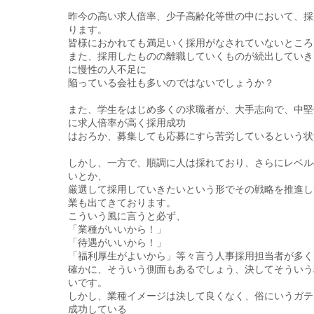
昨今の高い求人倍率、少子高齢化等世の中において、採
ります。
皆様におかれても満足いく採用がなされていないところ
また、採用したものの離職していくものが続出していき
に慢性の人不足に
陥っている会社も多いのではないでしょうか？
また、学生をはじめ多くの求職者が、大手志向で、中堅
に求人倍率が高く採用成功
はおろか、募集しても応募にすら苦労しているという状
しかし、一方で、順調に人は採れており、さらにレベル
いとか、
厳選して採用していきたいという形でその戦略を推進し
業も出てきております。
こういう風に言うと必ず、
「業種がいいから！」
「待遇がいいから！」
「福利厚生がよいから」等々言う人事採用担当者が多く
確かに、そういう側面もあるでしょう、決してそういう
いです。
しかし、業種イメージは決して良くなく、俗にいうガテ
成功している